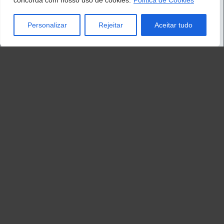
concorda com nosso uso de cookies.
Política de Cookies
Personalizar
Rejeitar
Aceitar tudo
Supermercado Mania
Kristy está ajudando seu tio Bob a cuidar de sua
negócios de supermercado e a ser o indivíduo rica