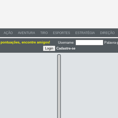
AÇÃO
AVENTURA
TIRO
ESPORTES
ESTRATÉGIA
DIREÇÃO
e pontuações, encontre amigos!
Username:
Palavra-
Cadastre-se