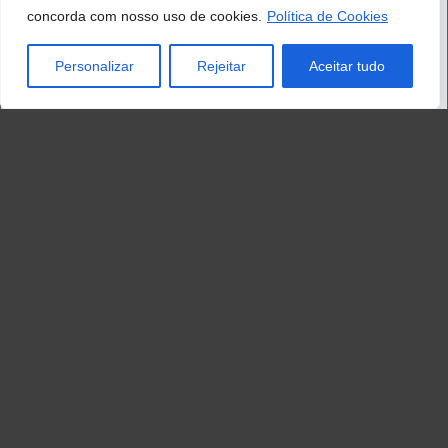
concorda com nosso uso de cookies.
Política de Cookies
Personalizar
Rejeitar
Aceitar tudo
Novo atirador de bolhas
Essas bolhas multicoloridas na tela de exibição