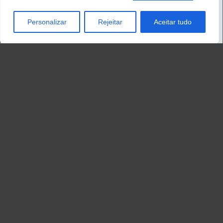
Personalizar
Rejeitar
Aceitar tudo
Metrô de Marraquexe
Subway Surfers Subway Surfers Marrakech! –
Deleite-se em uma construção distinta e litorais