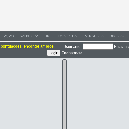
AÇÃO
AVENTURA
TIRO
ESPORTES
ESTRATÉGIA
DIREÇÃO
e pontuações, encontre amigos!
Username:
Palavra-
Cadastre-se