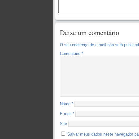
Deixe um comentário
O seu endereço de e-mail não será publicad
Comentário
*
Nome
*
E-mail
*
Site
Salvar meus dados neste navegador pa