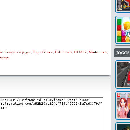
istribuição de jogos
,
Fogo
,
Garoto
,
Habilidade
,
HTML9
,
Morto-vivo
,
JOGOS
Zumbi