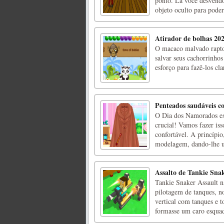
ponto. Lá você desvend
objeto oculto para poder
Atirador de bolhas 20
O macaco malvado rapto
salvar seus cachorrinho
esforço para fazê-los cla
Penteados saudáveis ​
O Dia dos Namorados est
crucial! Vamos fazer is
confortável. A princípi
modelagem, dando-lhe u
Assalto de Tankie Sna
Tankie Snaker Assault n
pilotagem de tanques, n
vertical com tanques e t
formasse um caro esquad