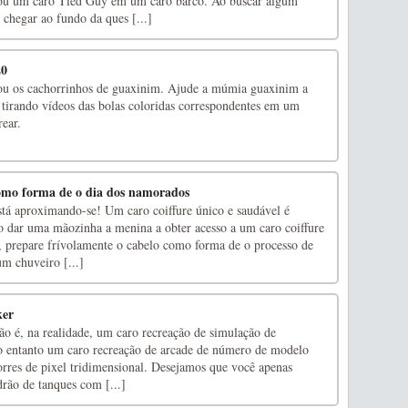
ou um caro Tied Guy em um caro barco. Ao buscar algum
 chegar ao fundo da ques [...]
20
u os cachorrinhos de guaxinim. Ajude a múmia guaxinim a
s tirando vídeos das bolas coloridas correspondentes em um
rear.
​como forma de o dia dos namorados
á aproximando-se! Um caro coiffure único e saudável é
so dar uma mãozinha a menina a obter acesso a um caro coiffure
o, prepare frívolamente o cabelo como forma de o processo de
m chuveiro [...]
ker
ão é, na realidade, um caro recreação de simulação de
o entanto um caro recreação de arcade de número de modelo
orres de pixel tridimensional. Desejamos que você apenas
rão de tanques com [...]