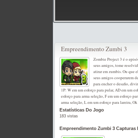
Empreendimento Zumbi 3
Zombie Project 3 é o episó
seus amigos, tome resolvid
atirar em zumbis. Ou que el
seus amigos cooperarem d
para encher o desafio, divir
1P: W em um esforço para pular, AD em um esf
esforço para arma seleção, F em um esforço par
arma seleção, L em um esforço para lareira, O
Estatísticas Do Jogo
183 vistas
Empreendimento Zumbi 3 Capturas 