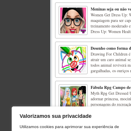
Meninas seja ou não v
Women Get Dress Up: Wo
maquiagem para ser capa
treinamento moderado e 
Dress Up: Women Health
Desenho como forma de 
Drawing For Children é
atrair um caro animal se
todos animal reviverá m
gargalhadas, os ouriços 
Fábula Rpg Campo de 
Myth Rpg Get Dressed U
adornar princesa, mocin
personagens do recreaç
quer decorar. Guerreiro, 
Valorizamos sua privacidade
Combinação de rena
Utilizamos cookies para aprimorar sua experiência de