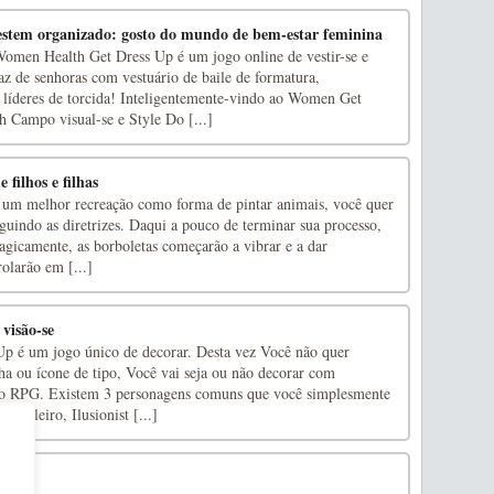
estem organizado: gosto do mundo de bem-estar feminina
men Health Get Dress Up é um jogo online de vestir-se e
z de senhoras com vestuário de baile de formatura,
líderes de torcida! Inteligentemente-vindo ao Women Get
 Campo visual-se e Style Do [...]
filhos e filhas
 um melhor recreação como forma de pintar animais, você quer
guindo as diretrizes. Daqui a pouco de terminar sua processo,
agicamente, as borboletas começarão a vibrar e a dar
rolarão em [...]
visão-se
p é um jogo único de decorar. Desta vez Você não quer
ha ou ícone de tipo, Você vai seja ou não decorar com
ão RPG. Existem 3 personagens comuns que você simplesmente
Cavaleiro, Ilusionist [...]