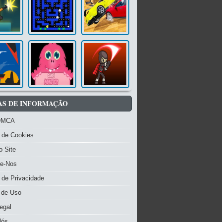
AS DE INFORMAÇÃO
DMCA
a de Cookies
 Site
te-Nos
a de Privacidade
 de Uso
egal
Nós