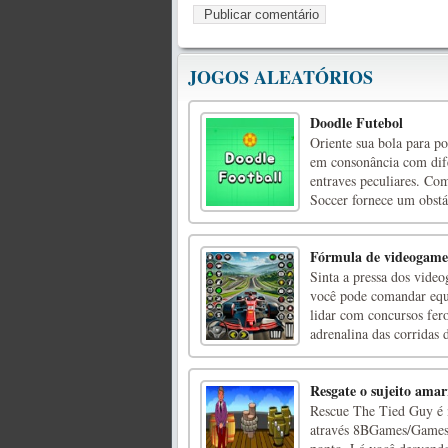
JOGOS ALEATÓRIOS
Doodle Futebol
Oriente sua bola para po
em consonância com dife
entraves peculiares. Com
Soccer fornece um obstá 
Fórmula de videogames
Sinta a pressa dos vid
você pode comandar equip
lidar com concursos fero
adrenalina das corridas d
Resgate o sujeito ama
Rescue The Tied Guy é 
através 8BGames/Games2