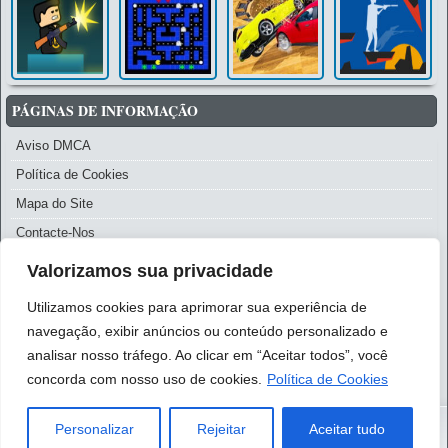
PÁGINAS DE INFORMAÇÃO
Aviso DMCA
Política de Cookies
Mapa do Site
Contacte-Nos
Política de Privacidade
Valorizamos sua privacidade
Termos de Uso
Utilizamos cookies para aprimorar sua experiência de
Aviso Legal
navegação, exibir anúncios ou conteúdo personalizado e
Sobre Nós
analisar nosso tráfego. Ao clicar em “Aceitar todos”, você
concorda com nosso uso de cookies.
Política de Cookies
Personalizar
Rejeitar
Aceitar tudo
© 2024 - Todos os direitos reservados.