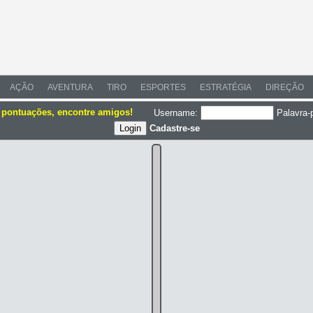
AÇÃO
AVENTURA
TIRO
ESPORTES
ESTRATÉGIA
DIREÇÃO
e pontuações, encontre amigos!
Username:
Palavra-
Cadastre-se